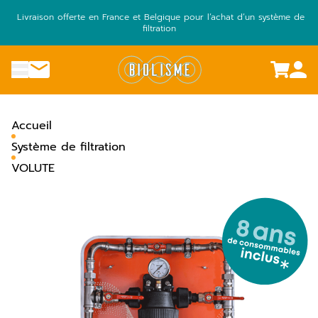
Aller
Livraison offerte en France et Belgique pour l’achat d’un système de
au
filtration
contenu
menu
Nous contacter
Accueil
Système de filtration
VOLUTE