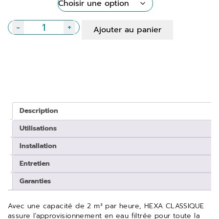
-
+
Ajouter au panier
quantité
de
HEXA
Classique
Description
Utilisations
Installation
Entretien
Garanties
Avec une capacité de 2 m³ par heure, HEXA CLASSIQUE
assure l’approvisionnement en eau filtrée pour toute la