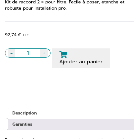
Kit de raccord 2 » pour filtre. Facile à poser, étanche et
robuste pour installation pro.
92,74
€
TTC
-
+
quantité
Ajouter au panier
de
Set
de
2
raccords
complet
Description
2"
Garanties