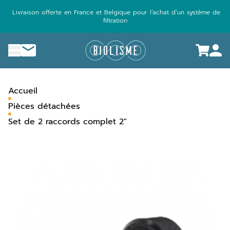
Aller
Livraison offerte en France et Belgique pour l’achat d’un système de
au
filtration
contenu
menu
Nous contacter
Accueil
Pièces détachées
Set de 2 raccords complet 2″