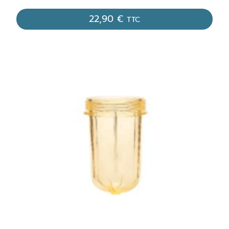
22,90
€
TTC