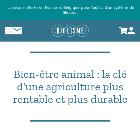
Aller
Livraison offerte en France et Belgique pour l’achat d’un système de
au
filtration
contenu
menu
Nous contacter
Bien-être animal : la clé
d’une agriculture plus
rentable et plus durable